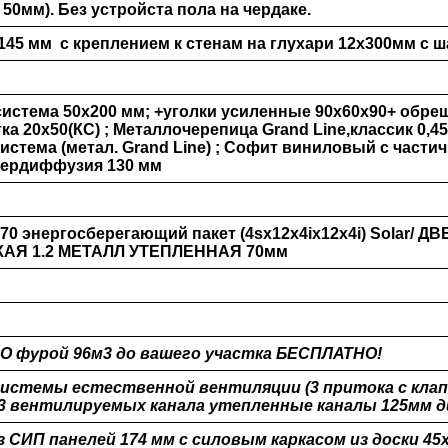
о 50мм). Без устройста пола на чердаке.
 145 мм с креплением к стенам на глухари 12х300мм с 
истема 50х200 мм; +уголки усиленные 90х60х90+ обреш
а 20х50(КС) ; Металлочерепица Grand Line,классик 0,45,
истема (метал. Grand Line) ; Софит виниловый с части
пердиффузия 130 мм
0 энергосберегающий пакет (4sх12х4iх12х4i) Solar/ Д
АЯ 1.2 МЕТАЛЛ УТЕПЛЕННАЯ 70мм
О фурой 96м3 до вашего участка БЕСПЛАТНО!
истемы естественной вентиляции (3 притока с клап
3 вентилируемых канала утепленные каналы 125мм 
з СИП панелей 174 мм с силовым каркасом из доски 45