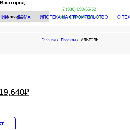
Ваш город:
+7 (930) 090-55-52
sippartner@yandex.ru
НИИ
ДОМА
ИПОТЕКА НА СТРОИТЕЛЬСТВО
О ТЕ
Главная
Проекты
АЛЬГОЛЬ
19,640
₽
КТ