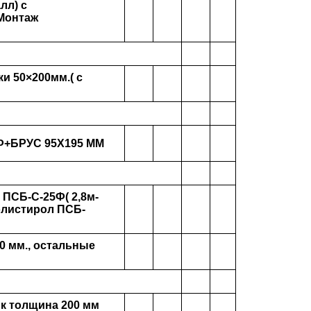
лл) с
 Монтаж
и 50×200мм.( с
5Ф+БРУС 95Х195 ММ
 ПСБ-С-25Ф( 2,8м-
олистирол ПСБ-
0 мм., остальные
ик толщина 200 мм