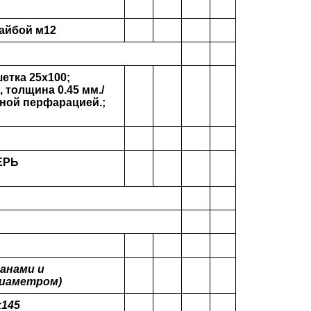
шайбой м12
етка 25х100;
 толщина 0.45 мм./
чной перфарацией.;
ВЕРЬ
анами и
диаметром)
х145