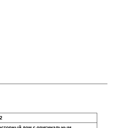
2
росторный дом с оригинальным