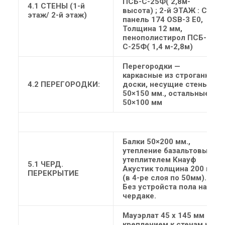
ПСБ-С-25Ф( 2,8м-
4.1 СТЕНЫ (1-й
высота) ;
2-й ЭТАЖ
: СИП
этаж/ 2-й этаж)
панель 174 OSB-3 Е0,
Толщина 12 мм,
пенополистирол ПСБ-
С-25Ф( 1,4 м-2,8м)
Перегородки —
каркасные из строганной
4.2 ПЕРЕГОРОДКИ:
доски, несущие стены
50×150 мм., остальные
50×100 мм
Балки 50×200 мм.,
утепление базальтовым
утеплителем Кнауф
5.1 ЧЕРД.
Акустик толщина 200 мм
ПЕРЕКРЫТИЕ
(в 4-ре слоя по 50мм).
Без устройста пола на
чердаке.
Мауэрлат 45 х 145 мм с
креплением к стенам на