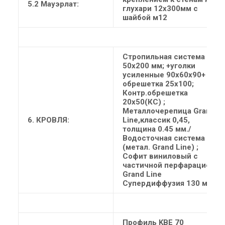
5.2 Мауэрлат:
глухари 12х300мм с
шайбой м12
Стропильная система
50х200 мм; +уголки
усиленные 90х60х90+
обрешетка 25х100;
Контр.обрешетка
20х50(КС) ;
Металлочерепица Grand
6. КРОВЛЯ:
Line,классик 0,45,
толщина 0.45 мм./
Водосточная система
(метал. Grand Line) ;
Софит виниловый с
частичной перфарацией.;
Grand Line
Супердиффузия 130 мм
Профиль KBE 70