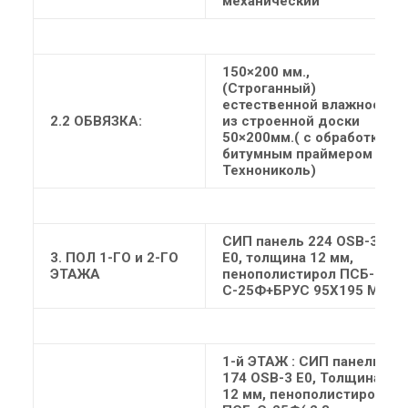
механический
150×200 мм.,
(Строганный)
естественной влажности
2.2 ОБВЯЗКА:
из строенной доски
50×200мм.( с обработкой
битумным праймером
Технониколь)
СИП панель 224 OSB-3
3. ПОЛ 1-ГО и 2-ГО
Е0, толщина 12 мм,
ЭТАЖА
пенополистирол ПСБ-
С-25Ф+БРУС 95Х195 ММ
1-й ЭТАЖ
: СИП панель
174 OSB-3 Е0, Толщина
12 мм, пенополистирол