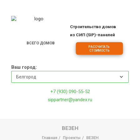
Строительство домов
ПРОЕКТЫ
из СИП (SIP)-панелей
ОБЪЕКТЫ
ВСЕГО ДОМОВ
РАССЧИТАТЬ 
2
1
7
СТОИМОСТЬ
ЦЕНЫ
О КОМПАНИИ
Ваш город:
ДОМА
ИПОТЕКА НА СТРОИТЕЛЬСТВО
+7 (930) 090-55-52
О ТЕХНОЛОГИИ
sippartner@yandex.ru
ФРАНШИЗА
КОНТАКТЫ
ВЕЗЕН
Главная
Проекты
ВЕЗЕН