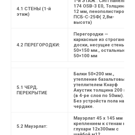
1-й ЭТАЖ
: СИП панель
174 OSB-3 Е0, Толщина
4.1 СТЕНЫ (1-й
12 мм, пенополистирол
этаж)
ПСБ-С-25Ф( 2,8м-
высота)
Перегородки —
каркасные из строганной
4.2 ПЕРЕГОРОДКИ:
доски, несущие стены
50×150 мм., остальные
50×100 мм
Балки 50×200 мм.,
утепление базальтовым
утеплителем Кнауф
5.1 ЧЕРД.
Акустик толщина 200 мм
ПЕРЕКРЫТИЕ
(в 4-ре слоя по 50мм).
Без устройста пола на
чердаке.
Мауэрлат 45 х 145 мм с
креплением к стенам на
5.2 Мауэрлат:
глухари 12х300мм с
шайбой м12