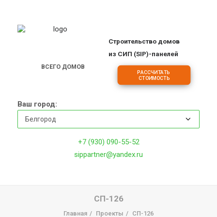
Строительство домов
ПРОЕКТЫ
из СИП (SIP)-панелей
ОБЪЕКТЫ
ВСЕГО ДОМОВ
РАССЧИТАТЬ 
2
1
7
СТОИМОСТЬ
ЦЕНЫ
О КОМПАНИИ
Ваш город:
ДОМА
ИПОТЕКА НА СТРОИТЕЛЬСТВО
+7 (930) 090-55-52
О ТЕХНОЛОГИИ
sippartner@yandex.ru
ФРАНШИЗА
КОНТАКТЫ
СП-126
Главная
Проекты
СП-126