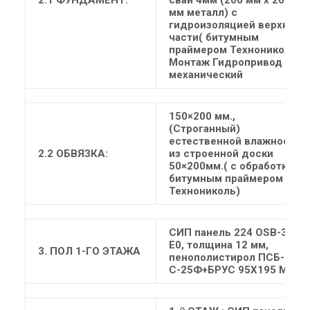
2.1 ФУНДАМЕНТ:
свай 4мм (200 мм х 200
мм металл) с
гидроизоляцией верхней
части( битумным
праймером Технониколь)
Монтаж Гидропривод
механический
150×200 мм.,
(Строганный)
естественной влажности
2.2 ОБВЯЗКА:
из строенной доски
50×200мм.( с обработкой
битумным праймером
Технониколь)
СИП панель 224 OSB-3
Е0, толщина 12 мм,
3. ПОЛ 1-ГО ЭТАЖА
пенополистирол ПСБ-
С-25Ф+БРУС 95Х195 ММ