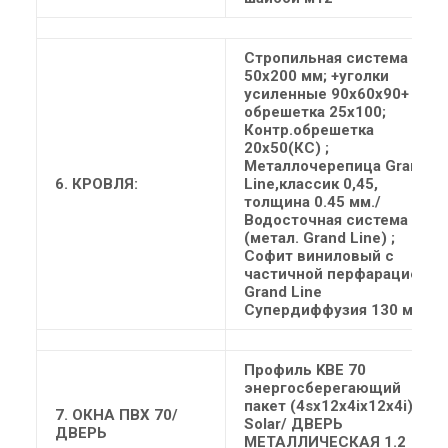
Стропильная система
50х200 мм; +уголки
усиленные 90х60х90+
обрешетка 25х100;
Контр.обрешетка
20х50(КС) ;
Металлочерепица Grand
6. КРОВЛЯ:
Line,классик 0,45,
толщина 0.45 мм./
Водосточная система
(метал. Grand Line) ;
Софит виниловый с
частичной перфарацией.;
Grand Line
Супердиффузия 130 мм
Профиль KBE 70
энергосберегающий
пакет (4sх12х4iх12х4i)
7. ОКНА
ПВХ 70/
Solar/ ДВЕРЬ
ДВЕРЬ
МЕТАЛЛИЧЕСКАЯ 1.2