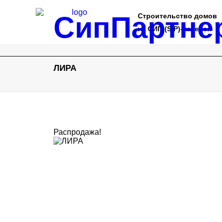
СипПартне
Строительство домов
из СИП (SIP)-панелей
ЛИРА
Распродажа!