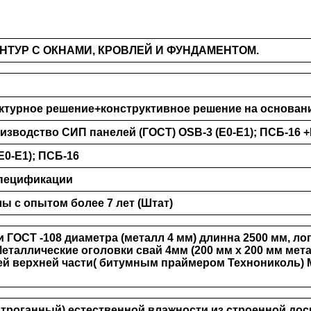
НТУР С ОКНАМИ, КРОВЛЕЙ И ФУНДАМЕНТОМ.
ктурное решение+конструктивное решение на основан
изводство СИП панелей (ГОСТ) ОSB-3 (Е0-Е1); ПСБ-16
Е0-Е1); ПСБ-16
спецификации
 с опытом более 7 лет (Штат)
 ГОСТ -108 диаметра (металл 4 мм) длинна 2500 мм, ло
Металлические оголовки свай 4мм (200 мм х 200 мм мета
ей верхней части( битумным праймером Технониколь)
(Строганный) естественной влажности из строенной доск