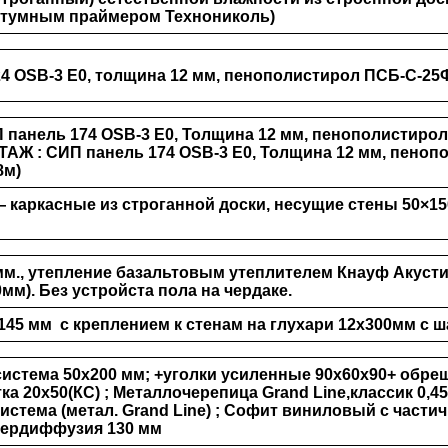
итумным праймером Технониколь)
4 OSB-3 Е0, толщина 12 мм, пенополистирол ПСБ-С-2
 панель 174 OSB-3 Е0, Толщина 12 мм, пенополистирол
ЭТАЖ
: СИП панель 174 OSB-3 Е0, Толщина 12 мм, пеноп
8м)
 каркасные из строганной доски, несущие стены 50×15
мм., утепление базальтовым утеплителем Кнауф Акусти
0мм). Без устройста пола на чердаке.
 145 мм с креплением к стенам на глухари 12х300мм с 
истема 50х200 мм; +уголки усиленные 90х60х90+ обреш
а 20х50(КС) ; Металлочерепица Grand Line,классик 0,45,
истема (метал. Grand Line) ; Софит виниловый с части
пердиффузия 130 мм