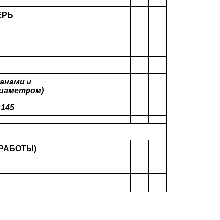
ВЕРЬ
анами и
диаметром)
х145
 РАБОТЫ)