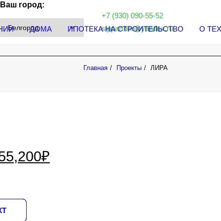
Ваш город:
+7 (930) 090-55-52
sippartner@yandex.ru
НИИ
ДОМА
ИПОТЕКА НА СТРОИТЕЛЬСТВО
О ТЕ
Главная
Проекты
ЛИРА
55,200
₽
КТ