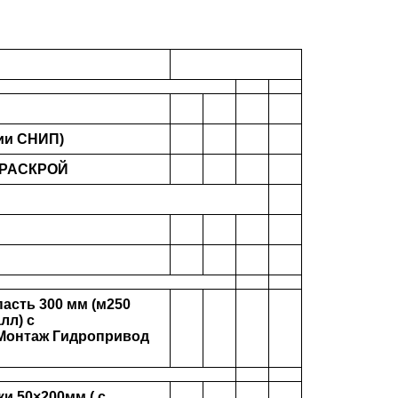
ии СНИП)
 +РАСКРОЙ
пасть 300 мм (м250
лл) с
 Монтаж Гидропривод
и 50×200мм.( с