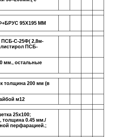
5Ф+БРУС 95Х195 ММ
 ПСБ-С-25Ф( 2,8м-
олистирол ПСБ-
0 мм., остальные
к толщина 200 мм (в
шайбой м12
етка 25х100;
 толщина 0.45 мм./
чной перфарацией.;