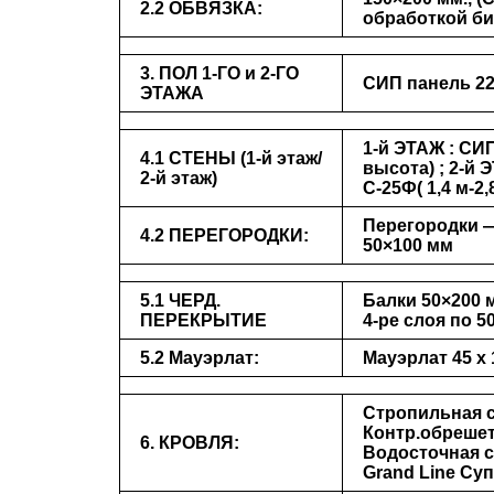
2.2 ОБВЯЗКА:
обработкой б
3. ПОЛ 1-ГО и 2-ГО
СИП панель 22
ЭТАЖА
1-й ЭТАЖ
: СИП
4.1 СТЕНЫ (1-й этаж/
высота) ;
2-й 
2-й этаж)
С-25Ф( 1,4 м-2,
Перегородки —
4.2 ПЕРЕГОРОДКИ:
50×100 мм
5.1 ЧЕРД.
Балки 50×200 
ПЕРЕКРЫТИЕ
4-ре слоя по 5
5.2 Мауэрлат:
Мауэрлат 45 х
Стропильная с
Контр.обрешетк
6. КРОВЛЯ:
Водосточная с
Grand Line Су