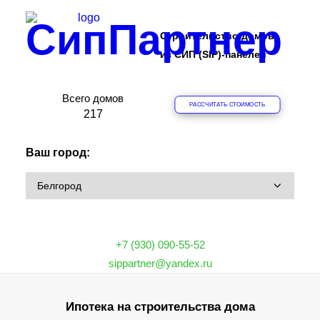
СипПартнер
Строительство домов
из СИП (SIP)-панелей
Всего домов
РАССЧИТАТЬ СТОИМОСТЬ
ПРОЕКТЫ
2
1
7
ОБЪЕКТЫ
Ваш город:
ЦЕНЫ
О КОМПАНИИ
ДОМА
ИПОТЕКА НА СТРОИТЕЛЬСТВО
+7 (930) 090-55-52
О ТЕХНОЛОГИИ
sippartner@yandex.ru
ФРАНШИЗА
Ипотека на строительства дома
КОНТАКТЫ